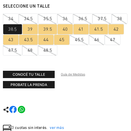
34
34.5
35.5
36
36.5
37.5
38
38.5
39
39.5
40
41
41.5
42
43
43.5
44
45
45.5
46
47
47.5
48
48.5
CONOCÉ TU TALLE
Guía de Medidas
PROBATE LA PRENDA
3 cuotas sin interés.
ver más