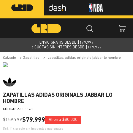
ENVÍO GRATIS DESDE $
179.999
6 CUOTAS SIN INTERES DESDE $119.999
calzado
zapatillas
zapatillas adidas originals jabbar lo hombre
ZAPATILLAS ADIDAS ORIGINALS JABBAR LO
HOMBRE
:
268-1161
$
79
.
999
$
159
.
999
Ahorra
$
80
.
000
$
66.114
precio sin impuestos nacionales