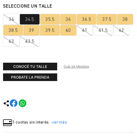
34
34.5
35.5
36
36.5
37.5
38
38.5
39
39.5
40
41
41.5
42
43
43.5
CONOCÉ TU TALLE
Guía de Medidas
PROBATE LA PRENDA
3 cuotas sin interés.
ver más