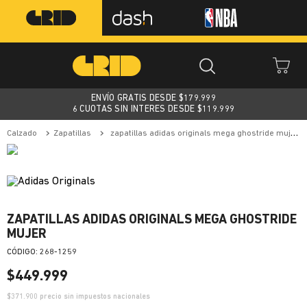
ENVÍO GRATIS DESDE $
179.999
6 CUOTAS SIN INTERES DESDE $119.999
calzado
zapatillas
zapatillas adidas originals mega ghostride mujer
ZAPATILLAS ADIDAS ORIGINALS MEGA GHOSTRIDE
MUJER
:
268-1259
$
449
.
999
$
371.900
precio sin impuestos nacionales