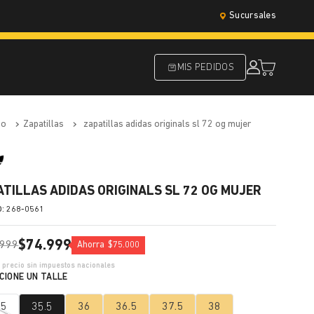
Sucursales
MIS PEDIDOS
do
zapatillas
zapatillas adidas originals sl 72 og mujer
ATILLAS ADIDAS ORIGINALS SL 72 OG MUJER
:
268-0561
$
74
.
999
999
Ahorra
$
75
.
000
2
precio sin impuestos nacionales
.5
35.5
36
36.5
37.5
38