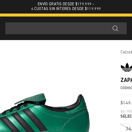
ENVÍO GRATIS DESDE $179.999 -
6 CUOTAS SIN INTERES DESDE $119.999
calza
ZAP
$
149
.
$
61.98
34