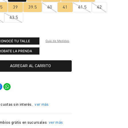
.5
39
39.5
40
41
41.5
42
43.5
CONOCÉ TU TALLE
Guía de Medidas
ROBATE LA PRENDA
AGREGAR AL CARRITO
 cuotas sin interés.
ver más
mbios grátis en sucursales
ver más