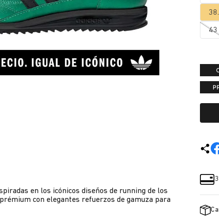
38
43
P
3
nspiradas en los icónicos diseños de running de los
n prémium con elegantes refuerzos de gamuza para
Ca