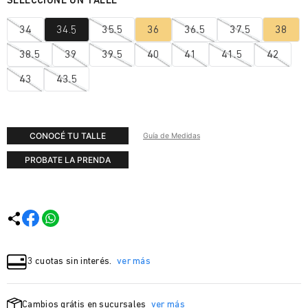
34
34.5
35.5
36
36.5
37.5
38
38.5
39
39.5
40
41
41.5
42
43
43.5
CONOCÉ TU TALLE
Guía de Medidas
PROBATE LA PRENDA
3 cuotas sin interés.
ver más
Cambios grátis en sucursales
ver más