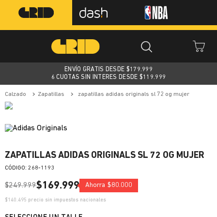
ENVÍO GRATIS DESDE $
179.999
6 CUOTAS SIN INTERES DESDE $119.999
calzado
zapatillas
zapatillas adidas originals sl 72 og mujer
ZAPATILLAS ADIDAS ORIGINALS SL 72 OG MUJER
:
268-1193
$
169
.
999
$
249
.
999
Ahorra
$
80
.
000
$
140.495
precio sin impuestos nacionales