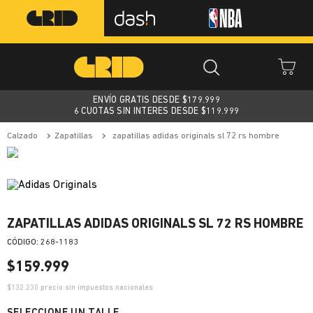
ENVÍO GRATIS DESDE $
179.999
6 CUOTAS SIN INTERES DESDE $119.999
calzado
zapatillas
zapatillas adidas originals sl 72 rs hombre
ZAPATILLAS ADIDAS ORIGINALS SL 72 RS HOMBRE
:
268-1183
$
159
.
999
$
132.230
precio sin impuestos nacionales