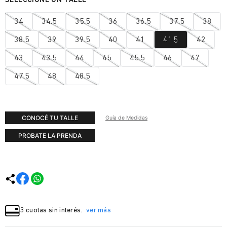
34
34.5
35.5
36
36.5
37.5
38
38.5
39
39.5
40
41
41.5
42
43
43.5
44
45
45.5
46
47
47.5
48
48.5
CONOCÉ TU TALLE
Guía de Medidas
PROBATE LA PRENDA
3 cuotas sin interés.
ver más