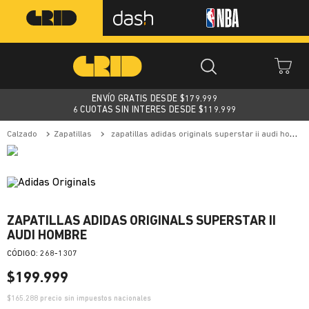
ENVÍO GRATIS DESDE $
179.999
6 CUOTAS SIN INTERES DESDE $119.999
calzado
zapatillas
zapatillas adidas originals superstar ii audi hombre
ZAPATILLAS ADIDAS ORIGINALS SUPERSTAR II
AUDI HOMBRE
:
268-1307
$
199
.
999
$
165.288
precio sin impuestos nacionales