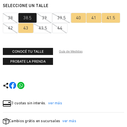
38
38.5
39
39.5
40
41
41.5
42
43
43.5
44
CONOCÉ TU TALLE
Guía de Medidas
PROBATE LA PRENDA
3 cuotas sin interés.
ver más
Cambios grátis en sucursales
ver más