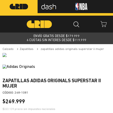
ENVÍO GRATIS DESDE $
179.999
6 CUOTAS SIN INTERES DESDE $119.999
calzado
zapatillas
zapatillas adidas originals superstar ii mujer
ZAPATILLAS ADIDAS ORIGINALS SUPERSTAR II
MUJER
:
268-1081
$
269
.
999
$
223.139
precio sin impuestos nacionales