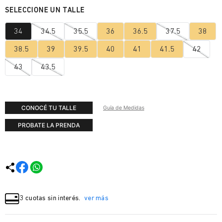
34
34.5
35.5
36
36.5
37.5
38
38.5
39
39.5
40
41
41.5
42
43
43.5
CONOCÉ TU TALLE
Guía de Medidas
PROBATE LA PRENDA
3 cuotas sin interés.
ver más