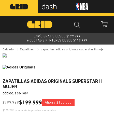
ENVÍO GRATIS DESDE $
179.999
6 CUOTAS SIN INTERES DESDE $119.999
calzado
zapatillas
zapatillas adidas originals superstar ii mujer
ZAPATILLAS ADIDAS ORIGINALS SUPERSTAR II
MUJER
:
268-1084
$
199
.
999
$
299
.
999
Ahorra
$
100
.
000
$
165.288
precio sin impuestos nacionales