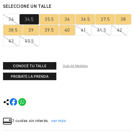
34
34.5
35.5
36
36.5
37.5
38
38.5
39
39.5
40
41
41.5
42
43
43.5
CONOCÉ TU TALLE
Guía de Medidas
PROBATE LA PRENDA
3 cuotas sin interés.
ver más