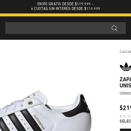
ENVÍO GRATIS DESDE $179.999 -
6 CUOTAS SIN INTERES DESDE $119.999
calza
ZAP
UNI
$
21
$
181.8