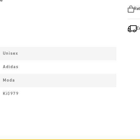
ad
Ret
E
Unisex
Adidas
Moda
Ki0979