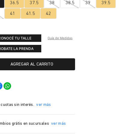
36.5
37.5
38
38.5
39
39.5
41
41.5
42
CONOCÉ TU TALLE
Guía de Medidas
ROBATE LA PRENDA
AGREGAR AL CARRITO
 cuotas sin interés.
ver más
mbios grátis en sucursales
ver más