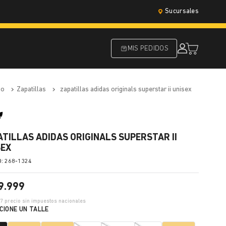
Sucursales
MIS PEDIDOS
do
zapatillas
zapatillas adidas originals superstar ii unisex
ATILLAS ADIDAS ORIGINALS SUPERSTAR II
SEX
:
268-1324
9
.
999
17
precio sin impuestos nacionales