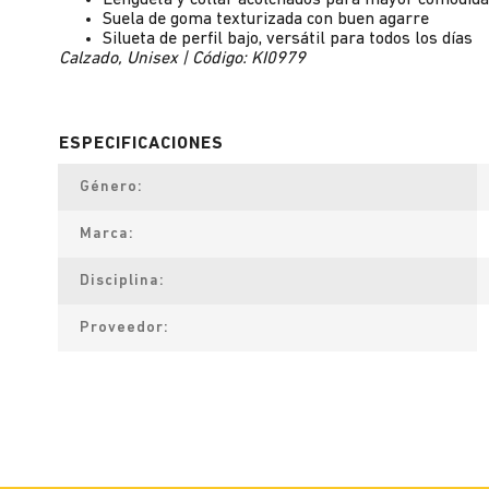
Lengüeta y collar acolchados para mayor comodid
Suela de goma texturizada con buen agarre
Silueta de perfil bajo, versátil para todos los días
Calzado, Unisex | Código: KI0979
Género
Marca
Disciplina
Proveedor