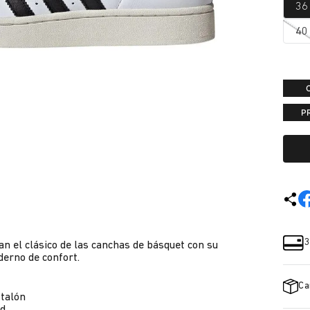
36
40
P
3
an el clásico de las canchas de básquet con su
derno de confort.
Ca
 talón