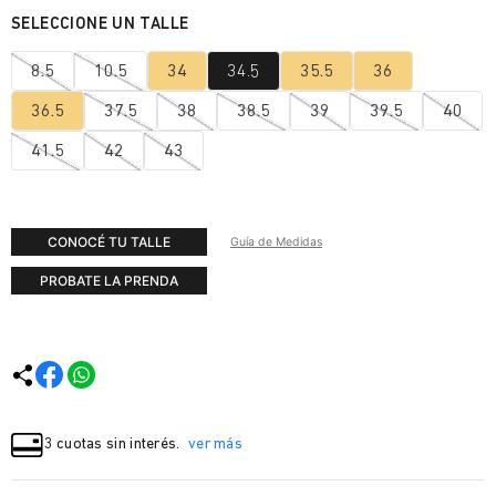
8.5
10.5
34
34.5
35.5
36
36.5
37.5
38
38.5
39
39.5
40
41.5
42
43
CONOCÉ TU TALLE
Guía de Medidas
PROBATE LA PRENDA
3 cuotas sin interés.
ver más