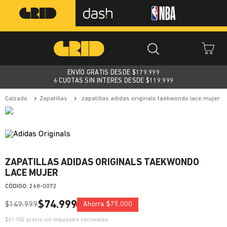
ENVÍO GRATIS DESDE $
179.999
6 CUOTAS SIN INTERES DESDE $119.999
calzado
zapatillas
zapatillas adidas originals taekwondo lace mujer
ZAPATILLAS ADIDAS ORIGINALS TAEKWONDO
LACE MUJER
:
268-0072
$
74
.
999
$
149
.
999
Ahorra
$
75
.
000
$
61.982
precio sin impuestos nacionales