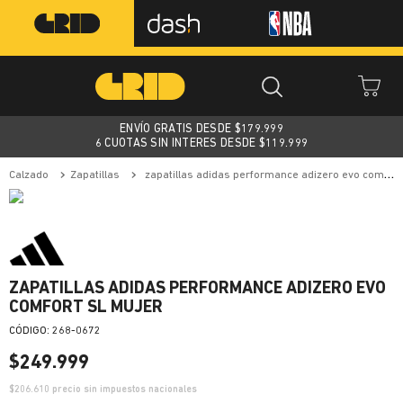
ENVÍO GRATIS DESDE $
179.999
6 CUOTAS SIN INTERES DESDE $119.999
calzado
zapatillas
zapatillas adidas performance adizero evo comfort sl mujer
ZAPATILLAS ADIDAS PERFORMANCE ADIZERO EVO
COMFORT SL MUJER
:
268-0672
$
249
.
999
$
206.610
precio sin impuestos nacionales