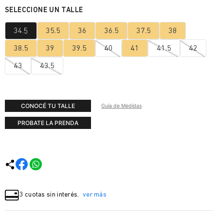
34.5
35.5
36
36.5
37.5
38
38.5
39
39.5
40
41
41.5
42
43
43.5
CONOCÉ TU TALLE
Guía de Medidas
PROBATE LA PRENDA
3 cuotas sin interés.
ver más