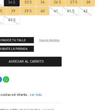
34.5
35.5
36
36.5
37.5
38
.5
39
39.5
40
41
41.5
42
43.5
CONOCÉ TU TALLE
Guía de Medidas
ROBATE LA PRENDA
AGREGAR AL CARRITO
 cuotas sin interés.
ver más