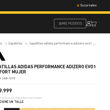
Sucursales
MIS PEDIDOS
do
zapatillas
zapatillas adidas performance adizero evo1 comfort mujer
ATILLAS ADIDAS PERFORMANCE ADIZERO EVO1
FORT MUJER
:
268-1272
9
.
999
10
precio sin impuestos nacionales