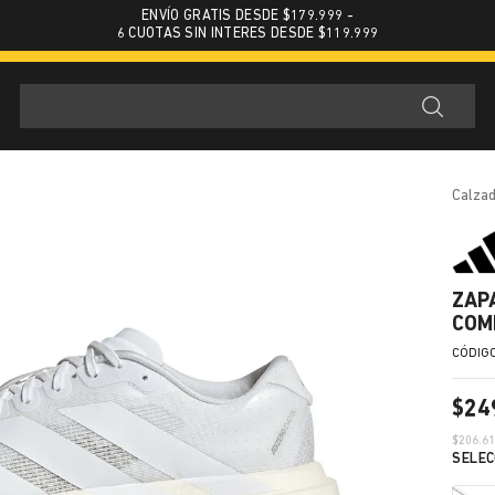
ENVÍO GRATIS DESDE $179.999 -
6 CUOTAS SIN INTERES DESDE $119.999
calza
ZAP
COM
$
24
$
206.6