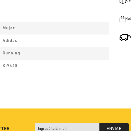
Ca
Ret
Mujer
E
Adidas
Running
Ki9440
TTER
ENVIAR