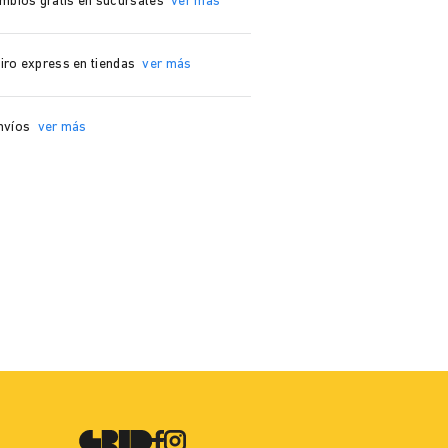
mbios grátis en sucursales
ver más
iro express en tiendas
ver más
nvíos
ver más