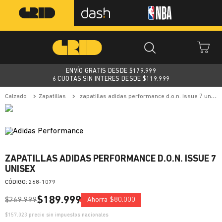
ENVÍO GRATIS DESDE $
179.999
6 CUOTAS SIN INTERES DESDE $119.999
calzado
zapatillas
zapatillas adidas performance d.o.n. issue 7 unisex
ZAPATILLAS ADIDAS PERFORMANCE D.O.N. ISSUE 7
UNISEX
:
268-1079
$
189
.
999
$
269
.
999
Ahorra
$
80
.
000
$
157.023
precio sin impuestos nacionales