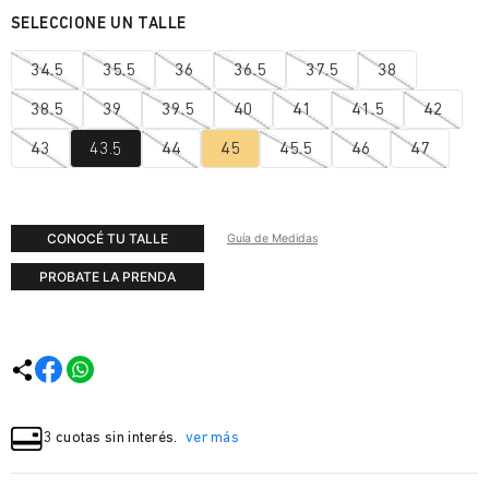
34.5
35.5
36
36.5
37.5
38
38.5
39
39.5
40
41
41.5
42
43
43.5
44
45
45.5
46
47
CONOCÉ TU TALLE
Guía de Medidas
PROBATE LA PRENDA
3 cuotas sin interés.
ver más