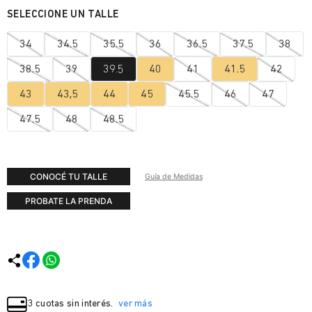
34
34.5
35.5
36
36.5
37.5
38
38.5
39
39.5
40
41
41.5
42
43
43,5
44
45
45.5
46
47
47.5
48
48.5
CONOCÉ TU TALLE
Guía de Medidas
PROBATE LA PRENDA
3 cuotas sin interés.
ver más