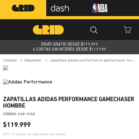
ENVÍO GRATIS DESDE $
179.999
6 CUOTAS SIN INTERES DESDE $119.999
calzado
zapatillas
zapatillas adidas performance gamechaser hombre
ZAPATILLAS ADIDAS PERFORMANCE GAMECHASER
HOMBRE
:
268-1268
$
119
.
999
$
99.172
precio sin impuestos nacionales