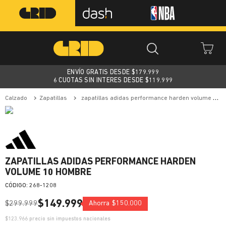
ENVÍO GRATIS DESDE $
179.999
6 CUOTAS SIN INTERES DESDE $119.999
calzado
zapatillas
zapatillas adidas performance harden volume 10 hombre
ZAPATILLAS ADIDAS PERFORMANCE HARDEN
VOLUME 10 HOMBRE
:
268-1208
$
149
.
999
$
299
.
999
Ahorra
$
150
.
000
$
123.966
precio sin impuestos nacionales