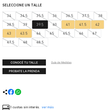
34
34.5
35.5
36
36.5
37.5
38
38.5
39
39.5
40
41
41.5
42
43
43.5
44
45
45.5
46
47
47.5
48
48.5
CONOCÉ TU TALLE
Guía de Medidas
PROBATE LA PRENDA
3 cuotas sin interés.
ver más