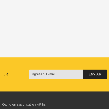
TTER
ENVIAR
Retiro en sucursal en 48 hs