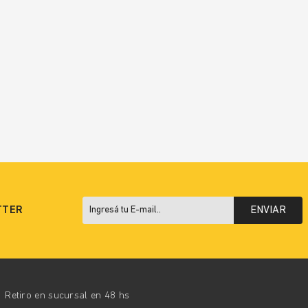
TTER
ENVIAR
Retiro en sucursal en 48 hs