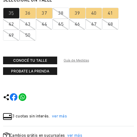
35
36
37
38
39
40
41
42
43
44
45
46
47
48
49
50
CONOCÉ TU TALLE
Guía de Medidas
PROBATE LA PRENDA
3 cuotas sin interés.
ver más
Cambios grátis en sucursales
ver más