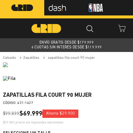
ENVÍO GRATIS DESDE $
179.999
6 CUOTAS SIN INTERES DESDE $119.999
calzado
zapatillas
zapatillas fila court 90 mujer
ZAPATILLAS FILA COURT 90 MUJER
:
431-1427
$
69
.
999
$
99
.
899
Ahorra
$
29
.
900
$
57.850
precio sin impuestos nacionales