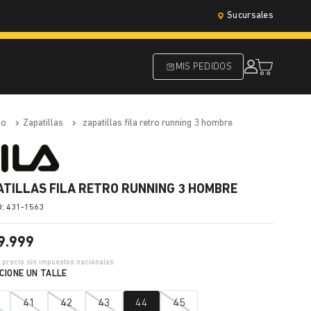
Sucursales
MIS PEDIDOS
do
zapatillas
zapatillas fila retro running 3 hombre
ATILLAS FILA RETRO RUNNING 3 HOMBRE
:
431-1563
9
.
999
2
precio sin impuestos nacionales
41
42
43
44
45