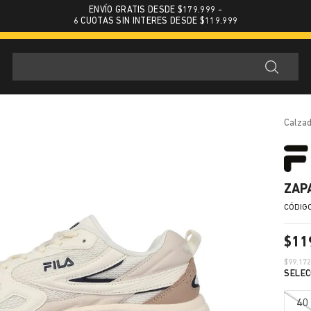
ENVÍO GRATIS DESDE $179.999 -
6 CUOTAS SIN INTERES DESDE $119.999
calza
ZAP
$
11
$
99.17
40