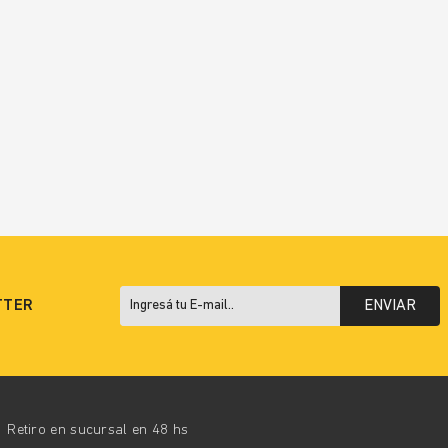
TTER
ENVIAR
Retiro en sucursal en 48 hs