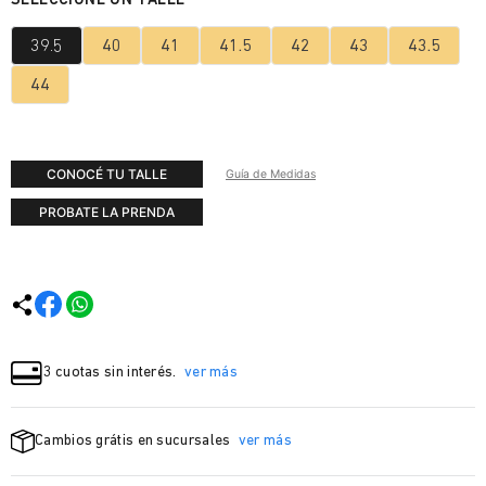
39.5
40
41
41.5
42
43
43.5
44
CONOCÉ TU TALLE
Guía de Medidas
PROBATE LA PRENDA
3 cuotas sin interés.
ver más
Cambios grátis en sucursales
ver más