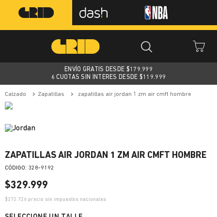
ENVÍO GRATIS DESDE $
179.999
6 CUOTAS SIN INTERES DESDE $119.999
calzado
zapatillas
zapatillas air jordan 1 zm air cmft hombre
ZAPATILLAS AIR JORDAN 1 ZM AIR CMFT HOMBRE
:
328-9192
$
329
.
999
$
272.726
precio sin impuestos nacionales