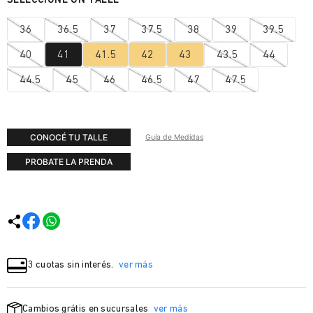
36
36.5
37
37.5
38
39
39.5
40
41
41.5
42
43
43.5
44
44.5
45
46
46.5
47
47.5
CONOCÉ TU TALLE
Guía de Medidas
PROBATE LA PRENDA
3 cuotas sin interés.
ver más
Cambios grátis en sucursales
ver más