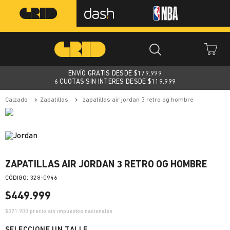
ENVÍO GRATIS DESDE $
179.999
6 CUOTAS SIN INTERES DESDE $119.999
calzado
zapatillas
zapatillas air jordan 3 retro og hombre
ZAPATILLAS AIR JORDAN 3 RETRO OG HOMBRE
:
328-0946
$
449
.
999
$
371.900
precio sin impuestos nacionales