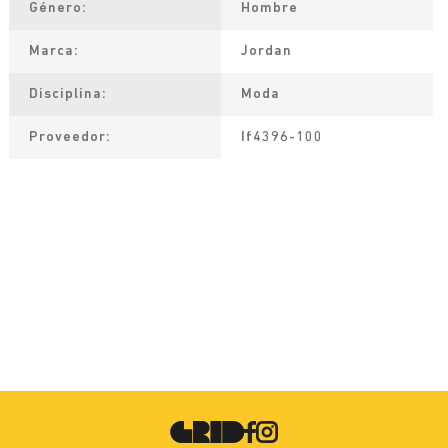
Género
Hombre
Marca
Jordan
Disciplina
Moda
Proveedor
If4396-100