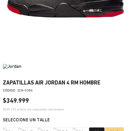
ZAPATILLAS AIR JORDAN 4 RM HOMBRE
:
328-0386
$
349
.
999
$
289.255
precio sin impuestos nacionales