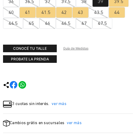
36
36.5
37
37.5
38
39
39.5
40
41
41.5
42
43
43.5
44
44.5
45
46
46.5
47
47.5
CONOCÉ TU TALLE
Guía de Medidas
PROBATE LA PRENDA
3 cuotas sin interés.
ver más
Cambios grátis en sucursales
ver más