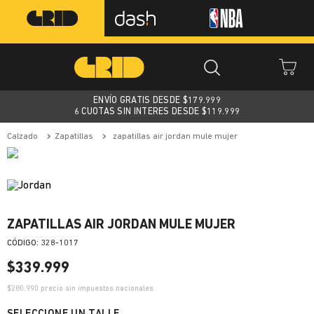
ENVÍO GRATIS DESDE $
179.999
6 CUOTAS SIN INTERES DESDE $119.999
calzado
zapatillas
zapatillas air jordan mule mujer
ZAPATILLAS AIR JORDAN MULE MUJER
:
328-1017
$
339
.
999
$
280.990
precio sin impuestos nacionales