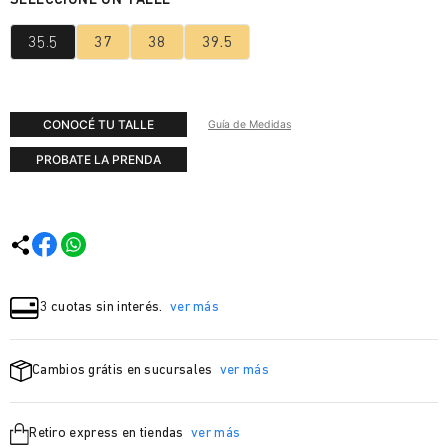
35.5
37
38
39.5
CONOCÉ TU TALLE
Guía de Medidas
PROBATE LA PRENDA
3 cuotas sin interés.
ver más
Cambios grátis en sucursales
ver más
Retiro express en tiendas
ver más