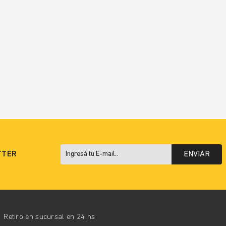
TTER
ENVIAR
Retiro en sucursal en 24 hs