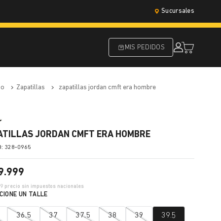
Sucursales
MIS PEDIDOS
do
zapatillas
zapatillas jordan cmft era hombre
ATILLAS JORDAN CMFT ERA HOMBRE
:
328-0965
9
.
999
39
precio sin impuestos nacionales
36.5
37
37.5
38
39
39.5