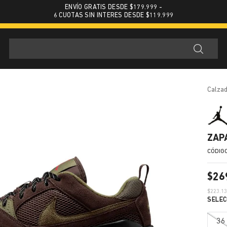
ENVÍO GRATIS DESDE $179.999 -
6 CUOTAS SIN INTERES DESDE $119.999
calza
ZAP
$
26
$
223.1
36