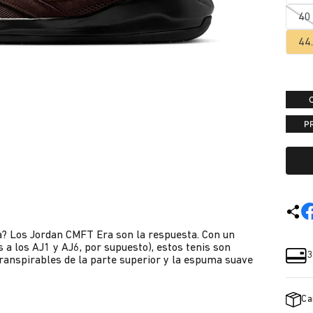
40
44
P
ía? Los Jordan CMFT Era son la respuesta. Con un
 a los AJ1 y AJ6, por supuesto), estos tenis son
3
transpirables de la parte superior y la espuma suave
Ca