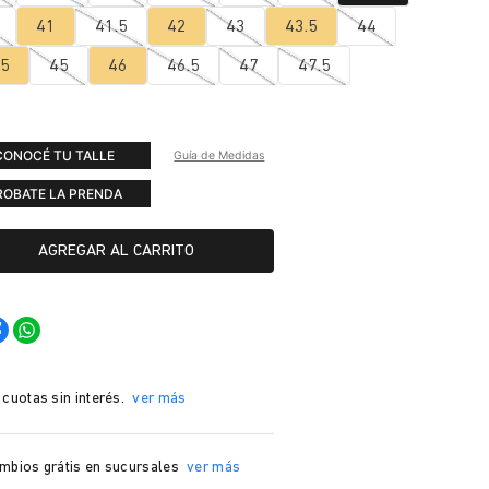
41
41.5
42
43
43.5
44
.5
45
46
46.5
47
47.5
CONOCÉ TU TALLE
Guía de Medidas
ROBATE LA PRENDA
AGREGAR AL CARRITO
 cuotas sin interés.
ver más
mbios grátis en sucursales
ver más