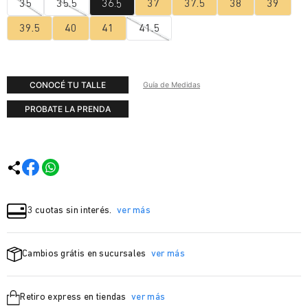
35
35.5
36.5
37
37.5
38
39
39.5
40
41
41.5
CONOCÉ TU TALLE
Guía de Medidas
PROBATE LA PRENDA
3 cuotas sin interés.
ver más
Cambios grátis en sucursales
ver más
Retiro express en tiendas
ver más