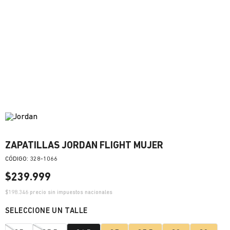
ZAPATILLAS JORDAN FLIGHT MUJER
:
328-1066
$
239
.
999
$
198.346
precio sin impuestos nacionales