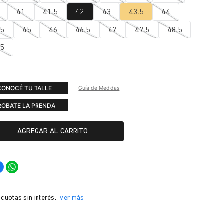
41
41.5
42
43
43.5
44
.5
45
46
46.5
47
47.5
48.5
.5
CONOCÉ TU TALLE
Guía de Medidas
ROBATE LA PRENDA
AGREGAR AL CARRITO
 cuotas sin interés.
ver más