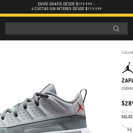
ENVÍO GRATIS DESDE $179.999 -
6 CUOTAS SIN INTERES DESDE $119.999
calza
ZAP
$
28
$
239.6
36