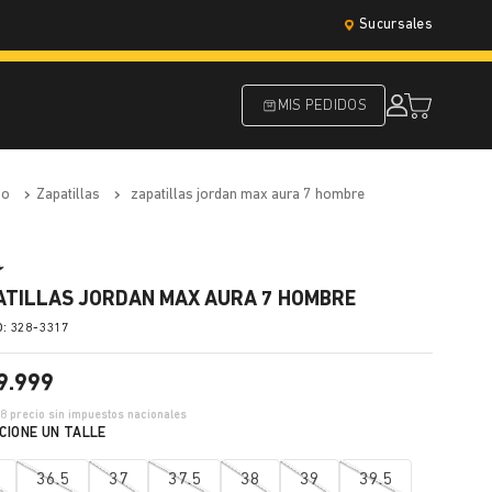
Sucursales
MIS PEDIDOS
do
zapatillas
zapatillas jordan max aura 7 hombre
ATILLAS JORDAN MAX AURA 7 HOMBRE
:
328-3317
9
.
999
68
precio sin impuestos nacionales
36.5
37
37.5
38
39
39.5