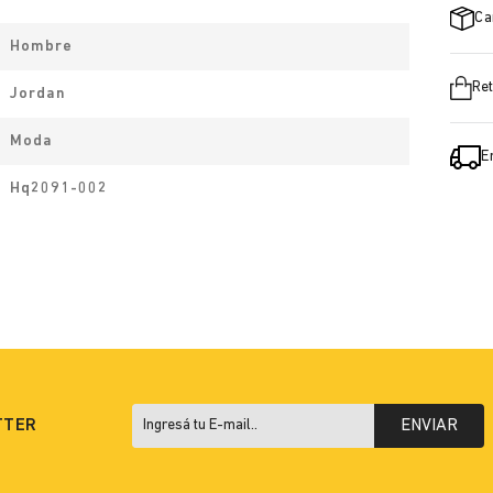
Ca
Hombre
Ret
Jordan
Moda
E
Hq2091-002
TTER
ENVIAR