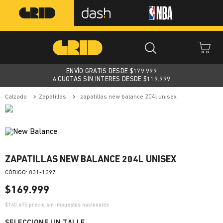
ENVÍO GRATIS DESDE $
179.999
6 CUOTAS SIN INTERES DESDE $119.999
calzado
zapatillas
zapatillas new balance 204l unisex
ZAPATILLAS NEW BALANCE 204L UNISEX
:
831-1397
$
169
.
999
$
140.495
precio sin impuestos nacionales