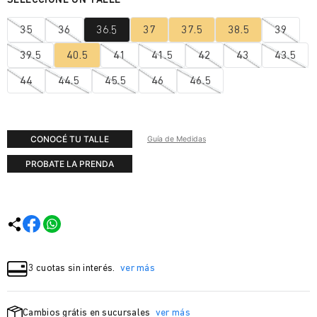
35
36
36.5
37
37.5
38.5
39
39.5
40.5
41
41.5
42
43
43.5
44
44.5
45.5
46
46.5
CONOCÉ TU TALLE
Guía de Medidas
PROBATE LA PRENDA
3 cuotas sin interés.
ver más
Cambios grátis en sucursales
ver más