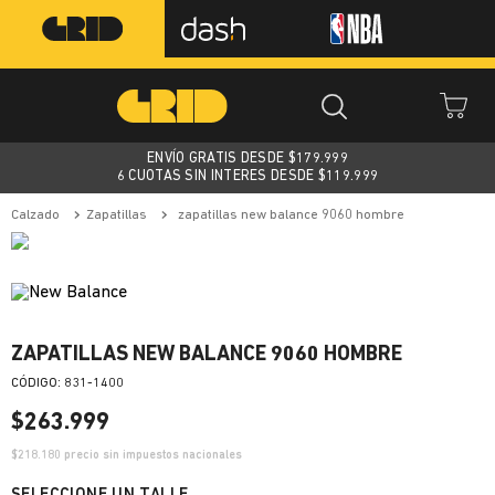
ENVÍO GRATIS DESDE $
179.999
6 CUOTAS SIN INTERES DESDE $119.999
calzado
zapatillas
zapatillas new balance 9060 hombre
ZAPATILLAS NEW BALANCE 9060 HOMBRE
:
831-1400
$
263
.
999
$
218.180
precio sin impuestos nacionales