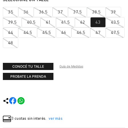
35
36
36.5
37
37.5
38.5
39
39.5
40.5
41
41.5
42
43
43.5
44
44.5
45.5
46
46.5
47
47.5
48
CONOCÉ TU TALLE
Guía de Medidas
PROBATE LA PRENDA
3 cuotas sin interés.
ver más