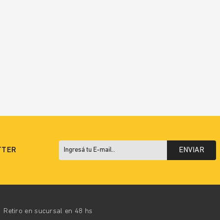
TTER
ENVIAR
Retiro en sucursal en 48 hs