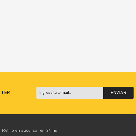
TTER
ENVIAR
Retiro en sucursal en 24 hs