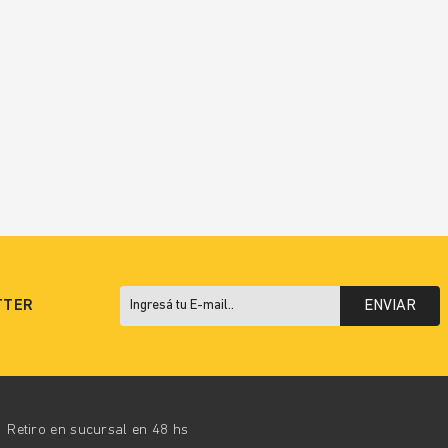
TTER
ENVIAR
Retiro en sucursal en 48 hs