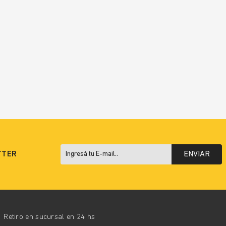
TTER
ENVIAR
Retiro en sucursal en 24 hs