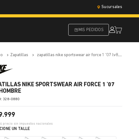
Sucursales
MIS PEDIDOS
do
zapatillas
zapatillas nike sportswear air force 1 '07 lv8 hombre
ATILLAS NIKE SPORTSWEAR AIR FORCE 1 '07
 HOMBRE
:
328-0880
9
.
999
04
precio sin impuestos nacionales