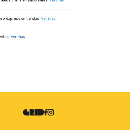
mbios grátis en sucursales
ver más
iro express en tiendas
ver más
nvíos
ver más