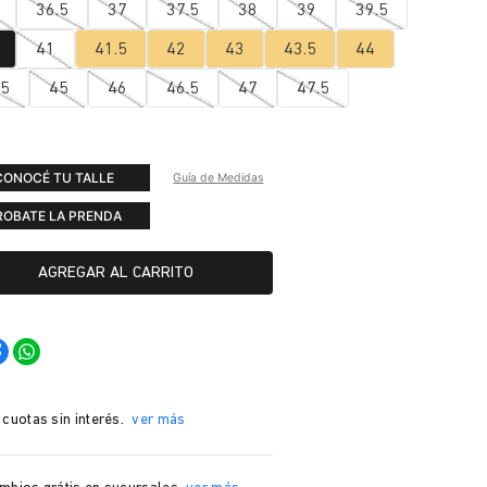
36.5
37
37.5
38
39
39.5
41
41.5
42
43
43.5
44
.5
45
46
46.5
47
47.5
CONOCÉ TU TALLE
Guía de Medidas
ROBATE LA PRENDA
AGREGAR AL CARRITO
 cuotas sin interés.
ver más