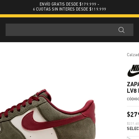
ENVÍO GRATIS DESDE $179.999 -
6 CUOTAS SIN INTERES DESDE $119.999
calza
ZAP
LV8
$
27
$
231.4