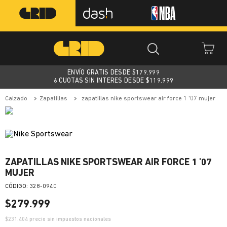
ENVÍO GRATIS DESDE $
179.999
6 CUOTAS SIN INTERES DESDE $119.999
calzado
zapatillas
zapatillas nike sportswear air force 1 '07 mujer
ZAPATILLAS NIKE SPORTSWEAR AIR FORCE 1 '07
MUJER
:
328-0940
$
279
.
999
$
231.404
precio sin impuestos nacionales