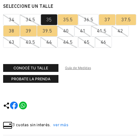
34
34.5
35
35.5
36.5
37
37.5
38
39
39.5
40
41
41.5
42
43
43.5
44
44.5
45
46
CONOCÉ TU TALLE
Guía de Medidas
PROBATE LA PRENDA
3 cuotas sin interés.
ver más