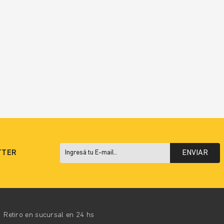
TTER
ENVIAR
Retiro en sucursal en 24 hs