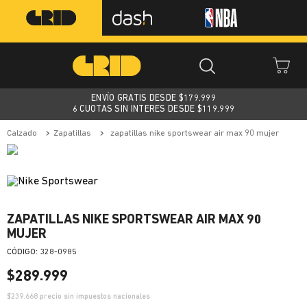
ENVÍO GRATIS DESDE $
179.999
6 CUOTAS SIN INTERES DESDE $119.999
calzado
zapatillas
zapatillas nike sportswear air max 90 mujer
ZAPATILLAS NIKE SPORTSWEAR AIR MAX 90
MUJER
:
328-0985
$
289
.
999
$
239.668
precio sin impuestos nacionales