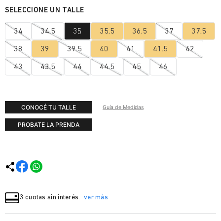
34
34.5
35
35.5
36.5
37
37.5
38
39
39.5
40
41
41.5
42
43
43.5
44
44.5
45
46
CONOCÉ TU TALLE
Guía de Medidas
PROBATE LA PRENDA
3 cuotas sin interés.
ver más