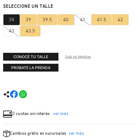
38
39
39.5
40
41
41.5
42
43
43.5
CONOCÉ TU TALLE
Guía de Medidas
PROBATE LA PRENDA
3 cuotas sin interés.
ver más
Cambios grátis en sucursales
ver más