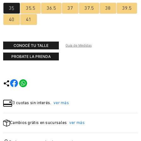
35
35.5
36.5
37
37.5
38
39.5
40
41
CONOCÉ TU TALLE
Guía de Medidas
PROBATE LA PRENDA
3 cuotas sin interés.
ver más
Cambios grátis en sucursales
ver más