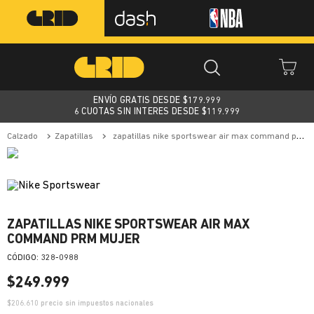
ENVÍO GRATIS DESDE $
179.999
6 CUOTAS SIN INTERES DESDE $119.999
calzado
zapatillas
zapatillas nike sportswear air max command prm mujer
ZAPATILLAS NIKE SPORTSWEAR AIR MAX
COMMAND PRM MUJER
:
328-0988
$
249
.
999
$
206.610
precio sin impuestos nacionales