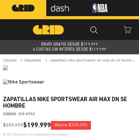
ENVÍO GRATIS DESDE $
179.999
6 CUOTAS SIN INTERES DESDE $119.999
calzado
zapatillas
zapatillas nike sportswear air max dn se hombre
ZAPATILLAS NIKE SPORTSWEAR AIR MAX DN SE
HOMBRE
:
328-0750
$
199
.
999
$
399
.
999
Ahorra
$
200
.
000
$
165.288
precio sin impuestos nacionales