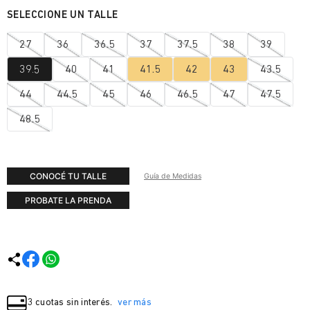
27
36
36.5
37
37.5
38
39
39.5
40
41
41.5
42
43
43.5
44
44.5
45
46
46.5
47
47.5
48.5
CONOCÉ TU TALLE
Guía de Medidas
PROBATE LA PRENDA
3 cuotas sin interés.
ver más