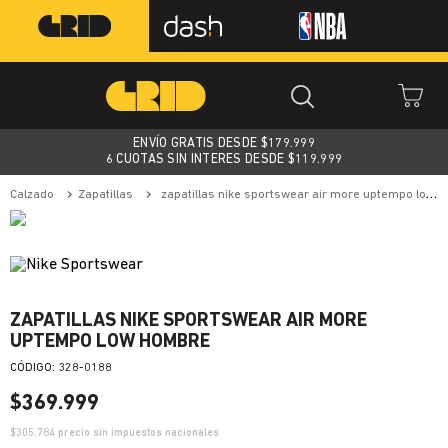
ENVÍO GRATIS DESDE $
179.999
6 CUOTAS SIN INTERES DESDE $119.999
calzado
zapatillas
zapatillas nike sportswear air more uptempo low hombre
ZAPATILLAS NIKE SPORTSWEAR AIR MORE
UPTEMPO LOW HOMBRE
:
328-0188
$
369
.
999
$
305.784
precio sin impuestos nacionales