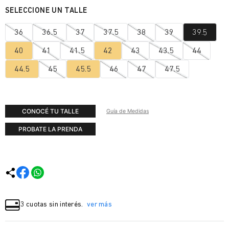
36
36.5
37
37.5
38
39
39.5
40
41
41.5
42
43
43.5
44
44.5
45
45.5
46
47
47.5
CONOCÉ TU TALLE
Guía de Medidas
PROBATE LA PRENDA
3 cuotas sin interés.
ver más