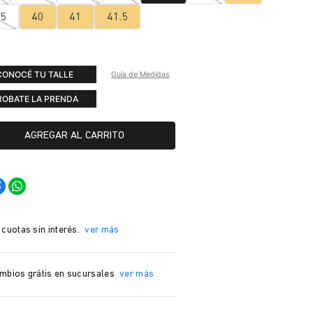
.5
40
41
41.5
CONOCÉ TU TALLE
Guía de Medidas
ROBATE LA PRENDA
AGREGAR AL CARRITO
 cuotas sin interés.
ver más
mbios grátis en sucursales
ver más