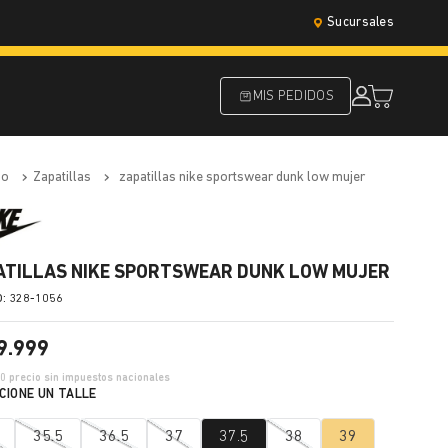
Sucursales
MIS PEDIDOS
do
zapatillas
zapatillas nike sportswear dunk low mujer
ATILLAS NIKE SPORTSWEAR DUNK LOW MUJER
:
328-1056
9
.
999
10
precio sin impuestos nacionales
35.5
36.5
37
37.5
38
39