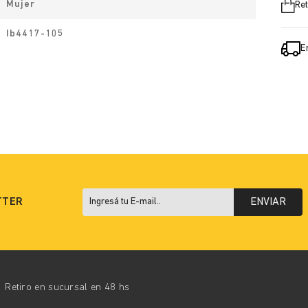
Mujer
Ret
Ib4417-105
E
TTER
ENVIAR
Retiro en sucursal en 48 hs