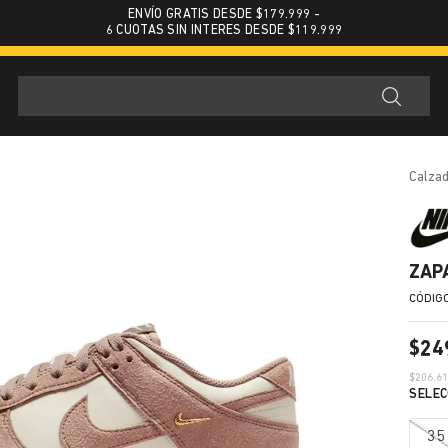
ENVÍO GRATIS DESDE $179.999 -
6 CUOTAS SIN INTERES DESDE $119.999
calza
ZAP
$
24
$
206.6
35