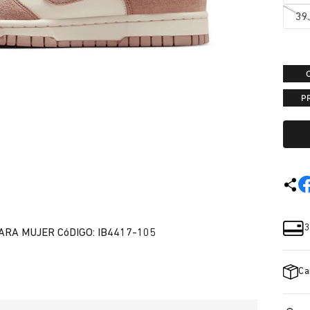
39
P
3
RA MUJER CóDIGO: IB4417-105
Ca