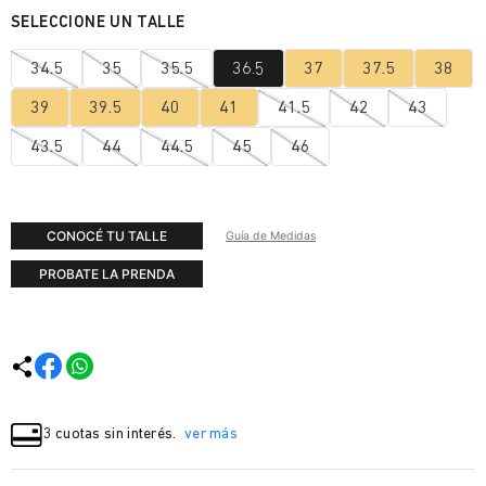
34.5
35
35.5
36.5
37
37.5
38
39
39.5
40
41
41.5
42
43
43.5
44
44.5
45
46
CONOCÉ TU TALLE
Guía de Medidas
PROBATE LA PRENDA
3 cuotas sin interés.
ver más