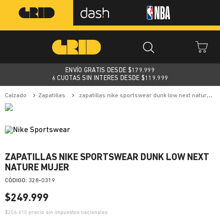
ENVÍO GRATIS DESDE $
179.999
6 CUOTAS SIN INTERES DESDE $119.999
calzado
zapatillas
zapatillas nike sportswear dunk low next nature mujer
ZAPATILLAS NIKE SPORTSWEAR DUNK LOW NEXT
NATURE MUJER
:
328-0319
$
249
.
999
$
206.610
precio sin impuestos nacionales