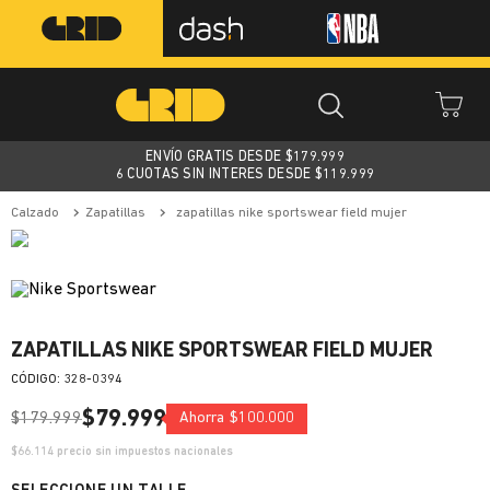
ENVÍO GRATIS DESDE $
179.999
6 CUOTAS SIN INTERES DESDE $119.999
calzado
zapatillas
zapatillas nike sportswear field mujer
ZAPATILLAS NIKE SPORTSWEAR FIELD MUJER
:
328-0394
$
79
.
999
$
179
.
999
Ahorra
$
100
.
000
$
66.114
precio sin impuestos nacionales