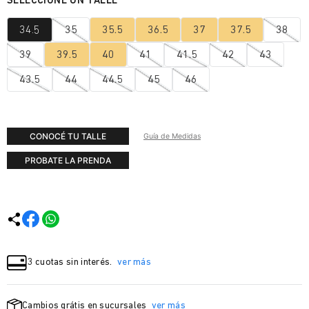
34.5
35
35.5
36.5
37
37.5
38
39
39.5
40
41
41.5
42
43
43.5
44
44.5
45
46
CONOCÉ TU TALLE
Guía de Medidas
PROBATE LA PRENDA
3 cuotas sin interés.
ver más
Cambios grátis en sucursales
ver más