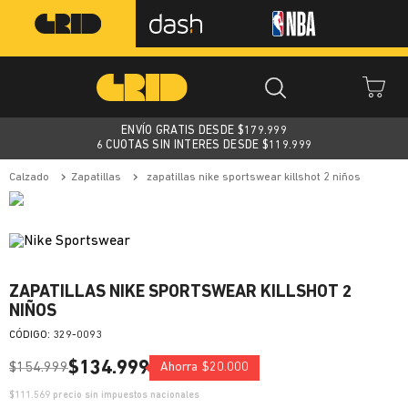
ENVÍO GRATIS DESDE $
179.999
6 CUOTAS SIN INTERES DESDE $119.999
calzado
zapatillas
zapatillas nike sportswear killshot 2 niños
ZAPATILLAS NIKE SPORTSWEAR KILLSHOT 2
NIÑOS
:
329-0093
$
134
.
999
$
154
.
999
Ahorra
$
20
.
000
$
111.569
precio sin impuestos nacionales