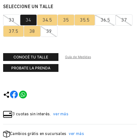
33
34
34.5
35
35.5
36.5
37
37.5
38
39
CONOCÉ TU TALLE
Guía de Medidas
PROBATE LA PRENDA
3 cuotas sin interés.
ver más
Cambios grátis en sucursales
ver más