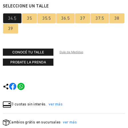
34.5
35
35.5
36.5
37
37.5
38
39
CONOCÉ TU TALLE
Guía de Medidas
PROBATE LA PRENDA
3 cuotas sin interés.
ver más
Cambios grátis en sucursales
ver más