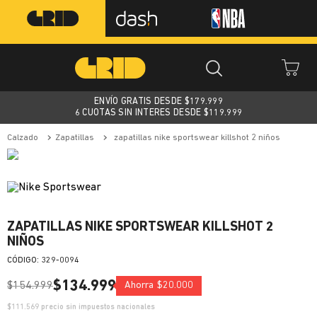
ENVÍO GRATIS DESDE $
179.999
6 CUOTAS SIN INTERES DESDE $119.999
calzado
zapatillas
zapatillas nike sportswear killshot 2 niños
ZAPATILLAS NIKE SPORTSWEAR KILLSHOT 2
NIÑOS
:
329-0094
$
134
.
999
$
154
.
999
Ahorra
$
20
.
000
$
111.569
precio sin impuestos nacionales