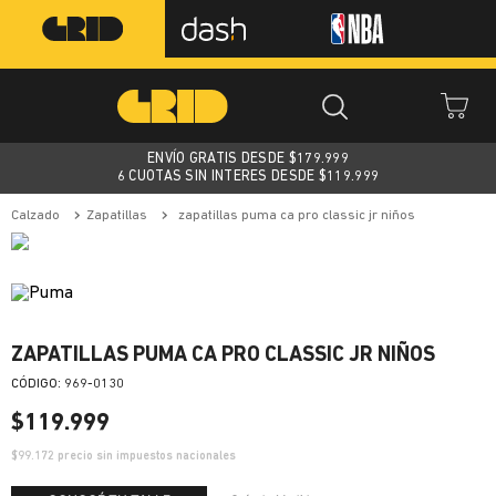
ENVÍO GRATIS DESDE $
179.999
6 CUOTAS SIN INTERES DESDE $119.999
calzado
zapatillas
zapatillas puma ca pro classic jr niños
ZAPATILLAS PUMA CA PRO CLASSIC JR NIÑOS
:
969-0130
$
119
.
999
$
99.172
precio sin impuestos nacionales