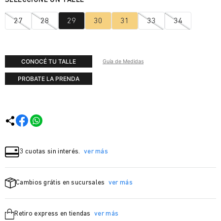
27
28
29
30
31
33
34
CONOCÉ TU TALLE
Guía de Medidas
PROBATE LA PRENDA
3 cuotas sin interés.
ver más
Cambios grátis en sucursales
ver más
Retiro express en tiendas
ver más