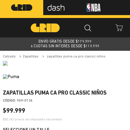
ENVÍO GRATIS DESDE $
179.999
6 CUOTAS SIN INTERES DESDE $119.999
calzado
zapatillas
zapatillas puma ca pro classic niños
ZAPATILLAS PUMA CA PRO CLASSIC NIÑOS
:
969-0136
$
99
.
999
$
82.643
precio sin impuestos nacionales